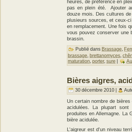
heures, de préférence en plein
pas en plein été. Ajouter a
douze mois. Des cultures de
plusieurs sources, et ceux-
en remplacement. Une fois qu
vous pouvez conserver une b
brassin.
Publié dans
Brassage
,
Fer
brassage
,
brettanomyces
,
chê
maturation
,
porter
,
sure
|
Au
Bières aigres, aci
30 décembre 2010 |
Aut
Un certain nombre de bières
acidulées. La plupart sont
produites en Allemagne. La 
bière acidulée.
L’aigreur est d’un niveau te