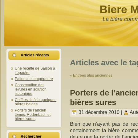
Biere 
La bière comm
Articles récents
Articles avec le t
Une recette de Saison à
l’épautre
« Entrées plus anciennes
Paliers de température
Conservation des
levures en solution
Porters de l’anci
isotonique
bières sures
Chiffres clef de quelques
bières belges
Porters de l’ancien
31 décembre 2010 |
Aut
temps, Rodenbach et
bières sures
Bien que n’ayant pas de rec
certainement la bière comme
de ce que la porter de l’ancie
Rechercher