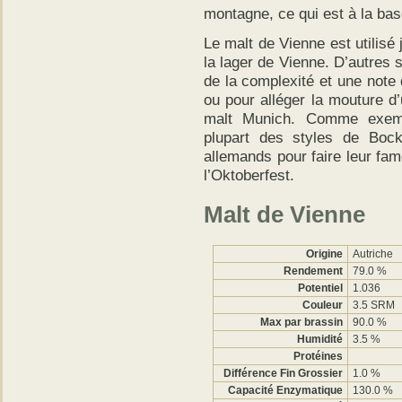
montagne, ce qui est à la bas
Le malt de Vienne est utilis
la lager de Vienne. D’autres st
de la complexité et une note 
ou pour alléger la mouture d
malt Munich. Comme exempl
plupart des styles de Bock
allemands pour faire leur fa
l’Oktoberfest.
Malt de Vienne
Origine
Autriche
Rendement
79.0 %
Potentiel
1.036
Couleur
3.5 SRM
Max par brassin
90.0 %
Humidité
3.5 %
Protéines
Différence Fin Grossier
1.0 %
Capacité
Enzymatique
130.0 %