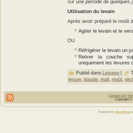
sur une période de quelques j
Utilisation du levain
Après avoir préparé le moût d
Agiter le levain et le ve
OU
Réfrigérer le levain un 
Retirer la couche sup
uniquement les levures 
Publié dans
Levures
|
T
levure
,
liquide
,
malt
,
moût
,
sèc
Contact Us
|
Ter
Copyright © 
Powered by
WordPress
a