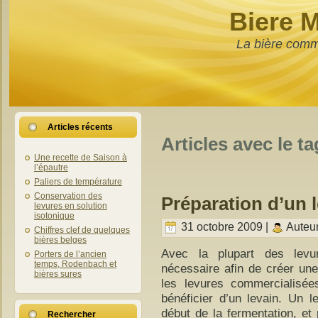
Biere 
La bière comm
Articles récents
Articles avec le t
Une recette de Saison à
l’épautre
Paliers de température
Conservation des
Préparation d’un 
levures en solution
isotonique
31 octobre 2009 |
Auteu
Chiffres clef de quelques
bières belges
Avec la plupart des levure
Porters de l’ancien
temps, Rodenbach et
nécessaire afin de créer un
bières sures
les levures commercialisée
bénéficier d’un levain. Un l
début de la fermentation, et 
Rechercher