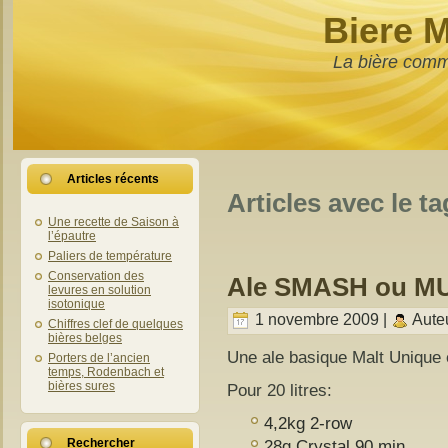
Biere 
La bière comm
Articles récents
Articles avec le ta
Une recette de Saison à
l’épautre
Paliers de température
Conservation des
Ale SMASH ou M
levures en solution
isotonique
1 novembre 2009 |
Aute
Chiffres clef de quelques
bières belges
Une ale basique Malt Unique
Porters de l’ancien
temps, Rodenbach et
bières sures
Pour 20 litres:
4,2kg 2-row
28g Crystal 90 min
Rechercher