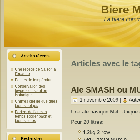
Biere 
La bière comm
Articles récents
Articles avec le ta
Une recette de Saison à
l’épautre
Paliers de température
Conservation des
Ale SMASH ou M
levures en solution
isotonique
1 novembre 2009 |
Aute
Chiffres clef de quelques
bières belges
Une ale basique Malt Unique
Porters de l’ancien
temps, Rodenbach et
bières sures
Pour 20 litres:
4,2kg 2-row
28g Crystal 90 min
Rechercher